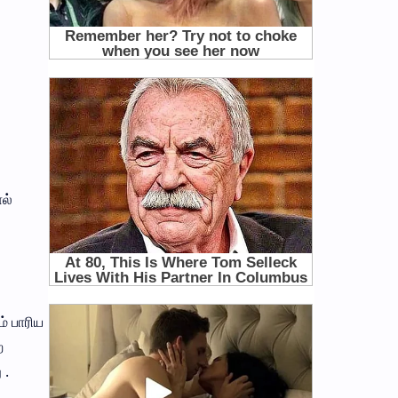
ல்
் பாரிய
ற
 .