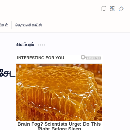
விளம்பரம்
ிசேட