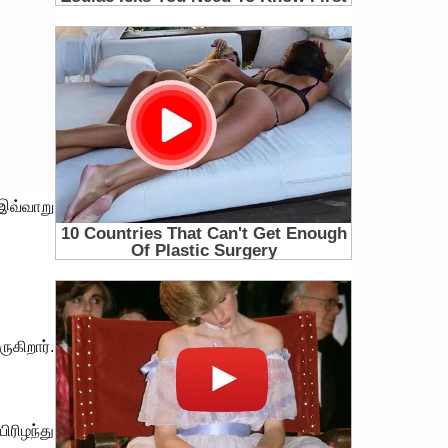
இவ்வாறு
கிறார்.
ரிழந்து