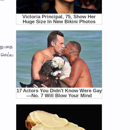
று மாத
ி செய்ய