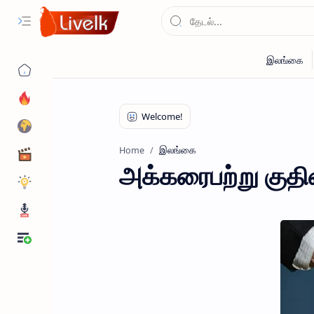
இலங்கை
Home
அக்கரைபற்று குதி