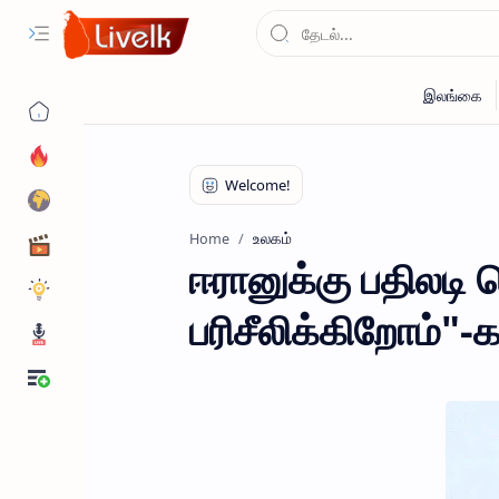
உலகம்
Home
ஈரானுக்கு பதிலடி 
பரிசீலிக்கிறோம்"-க