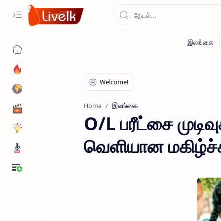
இலங்கை
Home
O/L பரீட்சை முடிவு
வெளியான மகிழ்ச்ச