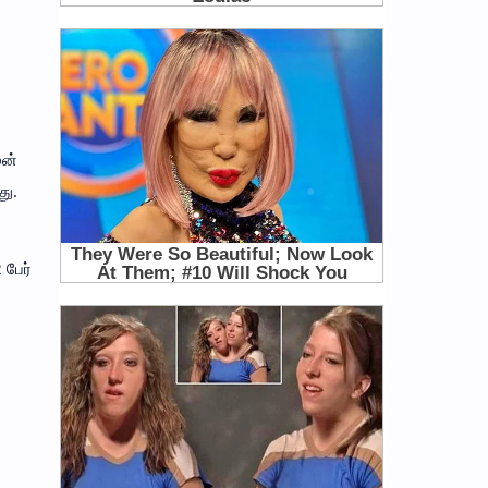
ுன்
து.
 பேர்