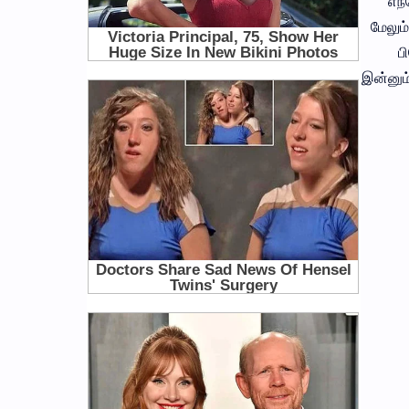
எந்
மேலும
ப
இன்னும்