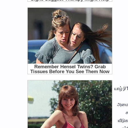
யாழ் J
அமையத
ச
வீடுக