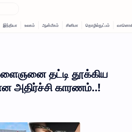
இளைஞனை தட்டி தூக்கிய
 அதிர்ச்சி காரணம்..!