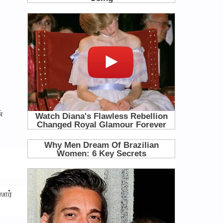
்
ஸார்