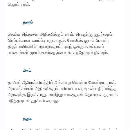
பெறும் நாள்.
துலாம்
தெய்வ சிந்தனை அதிகரிக்கும் நாள். சிலருக்கு குழந்தைப்
பிறப்புக்கான வாய்ப்பு உருவாகும். கோவில், குளம் போன்ற
திருப்பணிகளில் ஈடுபடுவதால், புகழ் ஓங்கும். உல்லாசப்
பயணங்கள் மூலம் உணர்வுபூர்வமான சந்தோஷம் நிலவும்.
மீனம்
தாயின் ஆரோக்கியத்தில் அக்கறை கொள்ள வேண்டிய நாள்.
அலைச்சல்கள் அதிகரிக்கும். வியாபார வரவுகள் எதிர்பார்த்த
அளவுக்கு இருக்காது. வயிற்று உபாதைகள் தொல்லை தரலாம்.
படுத்தவுடன் தூக்கம் வராது.
தனுசு