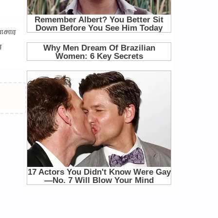
தாசார
்