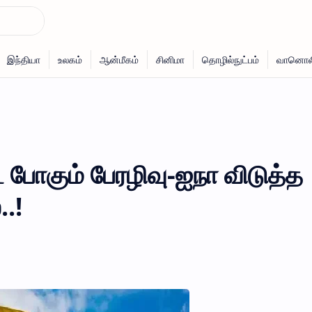
 போகும் பேரழிவு-ஐநா விடுத்த
.!