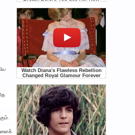
கிய
னித
ும்.
ைகளைக்