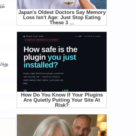
ில்
 அது