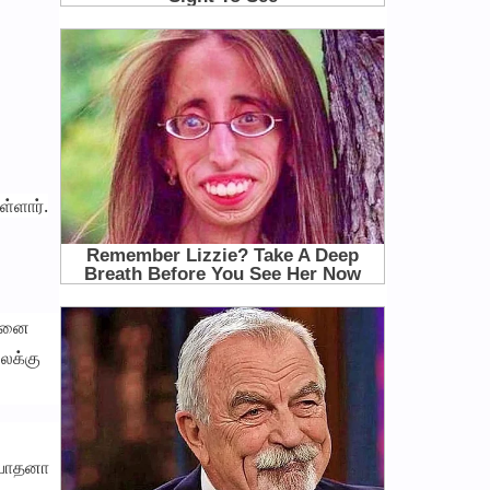
ள்ளார்.
டினை
ைக்கு
 போதனா