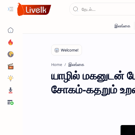
இலங்கை
Home
யாழில் மகனுடன் மோ
சோகம்-கதறும் உறவ