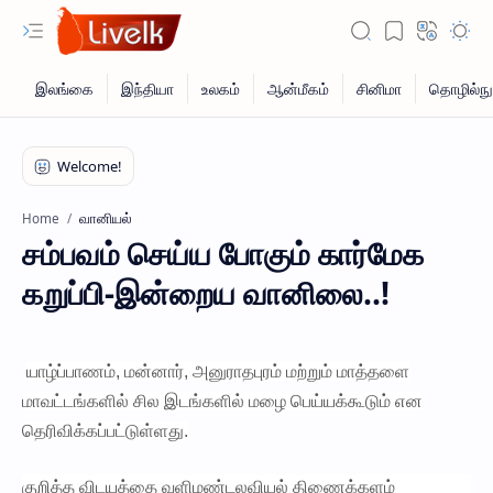
வானியல்
Home
சம்பவம் செய்ய போகும் கார்மேக
கறுப்பி-இன்றைய வானிலை..!
யாழ்ப்பாணம், மன்னார், அனுராதபுரம் மற்றும் மாத்தளை
மாவட்டங்களில் சில இடங்களில் மழை பெய்யக்கூடும் என
தெரிவிக்கப்பட்டுள்ளது.
குறித்த விடயத்தை வளிமண்டலவியல் திணைக்களம்