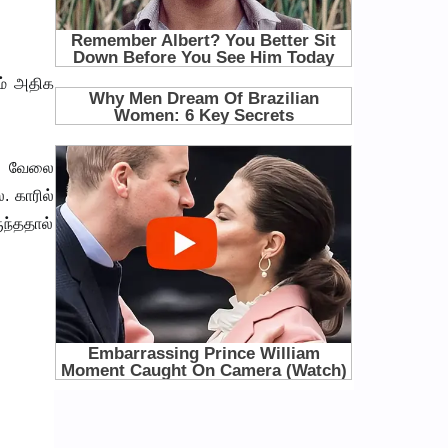
ம் அதிக
சி வேலை
 காரில்
ுந்ததால்