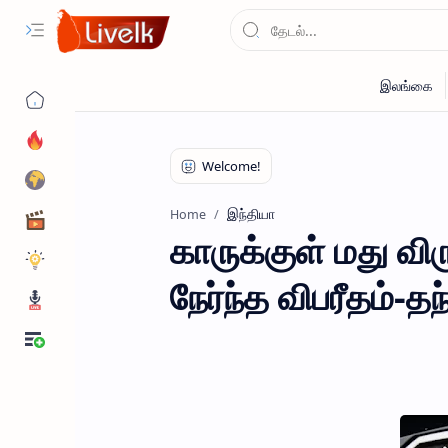
இந்தியா
Home
காருக்குள் மது வி
நேர்ந்த விபரீதம்-தந