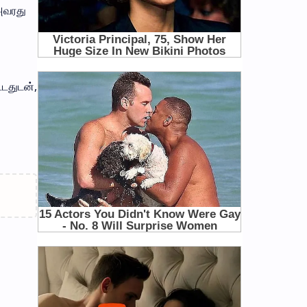
அவரது
்டதுடன்,