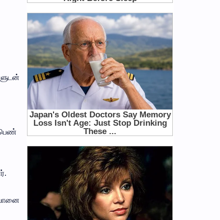
களுடன்
 பெண்
்.
ு யானை