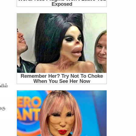
லில்
ஒரு