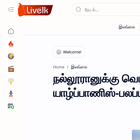
இலங்கை
Home
நல்லூரானுக்கு வெட
யாழ்ப்பாணிஸ்-பலப்பட