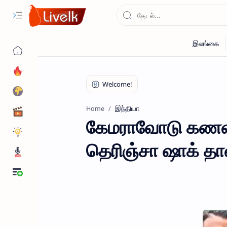
இந்தியா
Home
கேமராவோடு கணவன்
தெரிஞ்சா ஷாக் தா