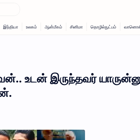
.. உடன் இருந்தவர் யாருன்ன
ன்.