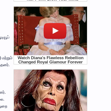
டியூப்
 மற்றும்
்தனர்.
ர்.
லை.
துறை