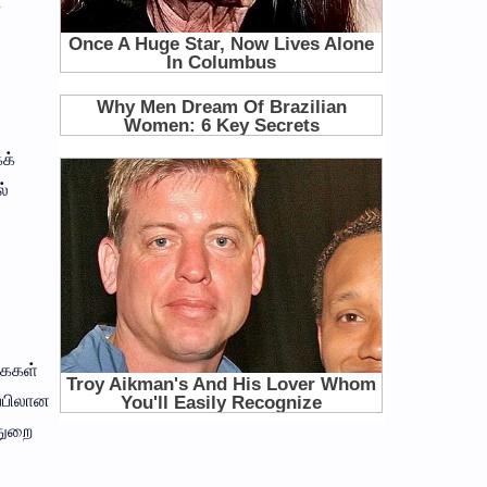
்
க்
ல்
கைகள்
ப்பிலான
துறை