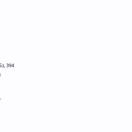
்), 394
ு
்