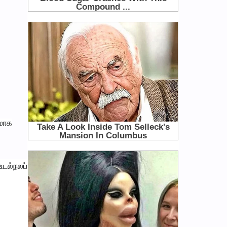
ணமாக
டல்நலப்