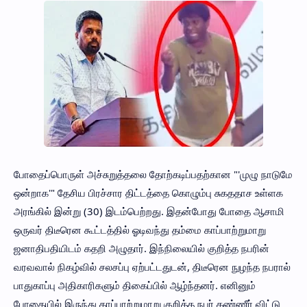
போதைப்பொருள் அச்சுறுத்தலை தோற்கடிப்பதற்கான "'முழு நாடுமே
ஒன்றாக'" தேசிய பிரச்சார திட்டத்தை கொழும்பு சுகததாச உள்ளக
அரங்கில் இன்று (30) இடம்பெற்றது. இதன்போது போதை ஆசாமி
ஒருவர் திடீரென கூட்டத்தில் ஓடிவந்து தம்மை காப்பாற்றுமாறு
ஜனாதிபதியிடம் கதறி அழுதார். இந்நிலையில் குறித்த நபரின்
வரவவால் நிகழ்வில் சலசப்பு ஏற்பட்டதுடன், திடீரென நுழந்த நபரால்
பாதுகாப்பு அதிகாரிகளும் திகைப்பில் ஆழ்ந்தனர். எனினும்
போதையில் இருந்து காப்பாற்றுமாறு குறித்த நபர் கண்ணீர் விட்டு