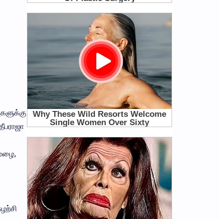
ுகளுக்கு
தீபராஜா
 மழை,
ழற்சி