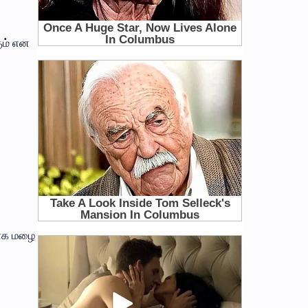
ும் என
லாக மழை