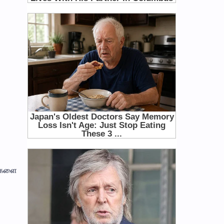
சைகளை