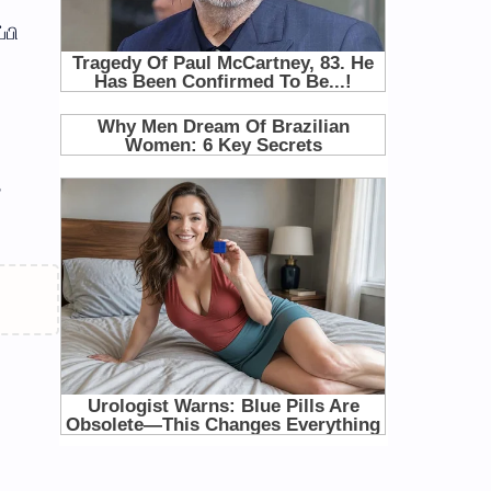
்பி
த