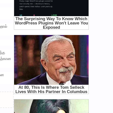
றால்
ந்த
ததற்கான
டனை