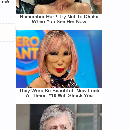
்பாஸ்