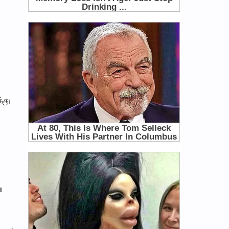
்து
ு