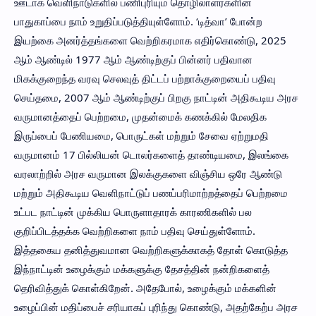
ஊடாக வெளிநாடுகளில் பணிபுரியும் தொழிலாளர்களின்
பாதுகாப்பை நாம் உறுதிப்படுத்தியுள்ளோம். ‘டித்வா’ போன்ற
இயற்கை அனர்த்தங்களை வெற்றிகரமாக எதிர்கொண்டு, 2025
ஆம் ஆண்டில் 1977 ஆம் ஆண்டிற்குப் பின்னர் பதிவான
மிகக்குறைந்த வரவு செலவுத் திட்டப் பற்றாக்குறையைப் பதிவு
செய்தமை, 2007 ஆம் ஆண்டிற்குப் பிறகு நாட்டின் அதிகூடிய அரச
வருமானத்தைப் பெற்றமை, முதன்மைக் கணக்கில் மேலதிக
இருப்பைப் பேணியமை, பொருட்கள் மற்றும் சேவை ஏற்றுமதி
வருமானம் 17 பில்லியன் டொலர்களைத் தாண்டியமை, இலங்கை
வரலாற்றில் அரச வருமான இலக்குகளை விஞ்சிய ஒரே ஆண்டு
மற்றும் அதிகூடிய வெளிநாட்டுப் பணப்பரிமாற்றத்தைப் பெற்றமை
உட்பட நாட்டின் முக்கிய பொருளாதாரக் காரணிகளில் பல
குறிப்பிடத்தக்க வெற்றிகளை நாம் பதிவு செய்துள்ளோம்.
இத்தகைய தனித்துவமான வெற்றிகளுக்காகத் தோள் கொடுத்த
இந்நாட்டின் உழைக்கும் மக்களுக்கு தேசத்தின் நன்றிகளைத்
தெரிவித்துக் கொள்கிறேன். அதேபோல், உழைக்கும் மக்களின்
உழைப்பின் மதிப்பைச் சரியாகப் புரிந்து கொண்டு, அதற்கேற்ப அரச