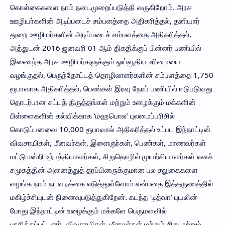
கொள்கைகளை நாம் நடைமுறைப்படுத்தி வருகிறோம். அரச
ஊழியர்களின் அடிப்படைச் சம்பளத்தை அதிகரித்தல், தனியார்
துறை ஊழியர்களின் அடிப்படைச் சம்பளத்தை அதிகரித்தல்,
அத்துடன் 2016 ஜனவரி 01 ஆம் திகதிக்குப் பின்னர் பணியில்
இணைந்த அரச ஊழியர்களுக்கும் ஓய்வூதிய உரிமையை
வழங்குதல், பெருந்தோட்டத் தொழிலாளர்களின் சம்பளத்தை 1,750
ரூபாவாக அதிகரித்தல், பெண்கள் இரவு நேரப் பணியில் ஈடுபடுவது
தொடர்பான சட்டத் திருத்தங்கள் மற்றும் உழைக்கும் மக்களின்
பிள்ளைகளின் கல்விக்காக ‘மஹபொல’ புலமைப்பரிசில்
கொடுப்பனவை 10,000 ரூபாவால் அதிகரித்தல் உட்பட இந்நாட்டின்
விவசாயிகள், மீனவர்கள், இளைஞர்கள், பெண்கள், மாணவர்கள்
மட்டுமன்றி உற்பத்தியாளர்கள், சிறுதொழில் முயற்சியாளர்கள் எனச்
சமூகத்தின் அனைத்துத் தரப்பினருக்குமான பல சலுகைகளை
வழங்க நாம் நடவடிக்கை எடுத்துள்ளோம் என்பதை இத்தருணத்தில்
மகிழ்ச்சியுடன் நினைவுபடுத்துகிறேன். கடந்த ‘டித்வா’ புயலின்
போது இந்நாட்டின் உழைக்கும் மக்களே பெருமளவில்
பாதிக்கப்பட்டனர். விவசாயிகள், மீனவர்கள் மற்றும் சிறு மற்றும்