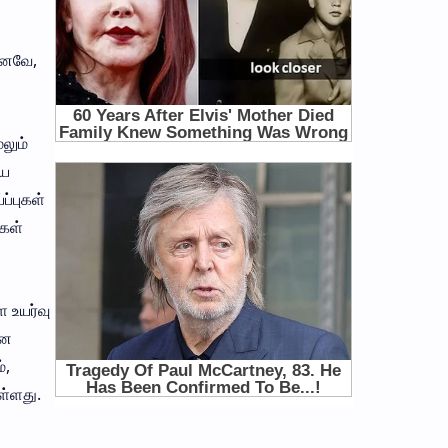
எனவே,
லும்
ிய
ப்புகள்
்கள்
 உயர்வு
ான
்,
ள்ளது.