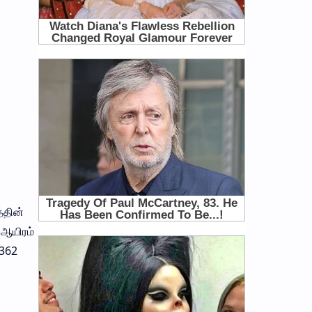
்தின்
 ஆயிரம்
 362