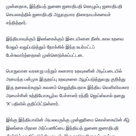
முன்னதாக, இந்தியத் துணை ஜனாதிபதி கொழும்பு ஜனாதிபதி
செயலகத்தில் ஜனாதிபதி அநுரகுமார திஸாநாயக்கவைச்
சந்தித்தார்.
இந்தியாவுக்கும் இலங்கைக்கும் இடையிலான நீண்டகால உறவை
மேலும் வலுப்படுத்தும் நோக்கில் இந்த உயர்மட்டப்
பேச்சுவார்த்தைகள் முன்னெடுக்கப்பட்டன.
பொதுவான வரலாறு மற்றும் கலாசார உறவுகளின் அடிப்படையில்
அமைந்த பன்முக இருதரப்பு உறவுகளை ஆழப்படுத்துவது குறித்து
இரு தலைவர்களும் கவனம் செலுத்தியதாக இந்திய வெளிவிவகார
அமைச்சின் உத்தியோகபூர்வ பேச்சாளர் ரந்தீர் ஜெய்ஸ்வால் தனது
'X' பதிவில் குறிப்பிட்டுள்ளார்.
இங்கு இந்தியாவின் அயலவருக்கு முன்னுரிமை கொள்கையின் கீழ்
இலங்கை மீதான அர்ப்பணிப்பை இந்தியத் துணை ஜனாதிபதி
மீண்டும் உறுதிப்படுத்தியதுடன், இரு நாடுகளினதும் பரஸ்பர