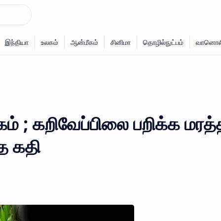
ம் ; கறிவேப்பிலை பறிக்க மரத்த
்த கதி