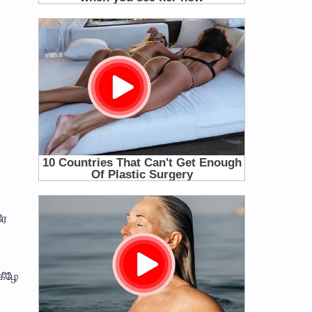
ரே
கீழே